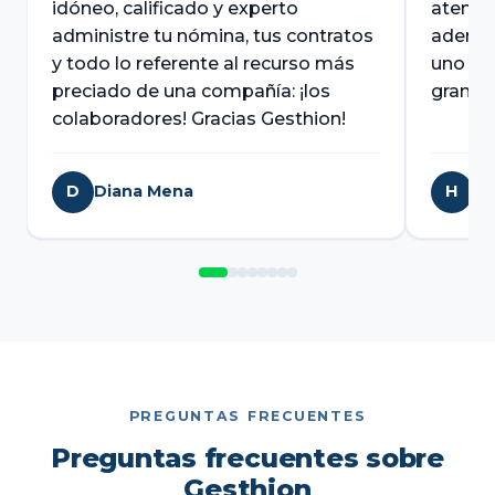
idóneo, calificado y experto
atender
administre tu nómina, tus contratos
además
y todo lo referente al recurso más
uno de
preciado de una compañía: ¡los
gran c
colaboradores! Gracias Gesthion!
D
Diana Mena
H
Ha
PREGUNTAS FRECUENTES
Preguntas frecuentes sobre
Gesthion