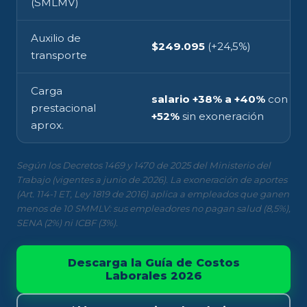
(SMLMV)
Auxilio de
$249.095
(+24,5%)
transporte
Carga
salario +38% a +40%
con exo
prestacional
+52%
sin exoneración
aprox.
Según los Decretos 1469 y 1470 de 2025 del Ministerio del
Trabajo (vigentes a junio de 2026). La exoneración de aportes
(Art. 114-1 ET, Ley 1819 de 2016) aplica a empleados que ganen
menos de 10 SMMLV: sus empleadores no pagan salud (8,5%),
SENA (2%) ni ICBF (3%).
Descarga la Guía de Costos
Laborales 2026